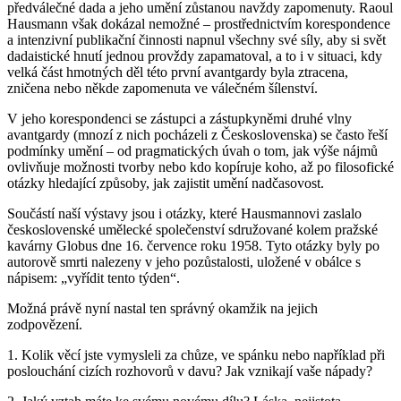
předválečné dada a jeho umění zůstanou navždy zapomenuty. Raoul
Hausmann však dokázal nemožné – prostřednictvím korespondence
a intenzivní publikační činnosti napnul všechny své síly, aby si svět
dadaistické hnutí jednou provždy zapamatoval, a to i v situaci, kdy
velká část hmotných děl této první avantgardy byla ztracena,
zničena nebo někde zapomenuta ve válečném šílenství.
V jeho korespondenci se zástupci a zástupkyněmi druhé vlny
avantgardy (mnozí z nich pocházeli z Československa) se často řeší
podmínky umění – od pragmatických úvah o tom, jak výše nájmů
ovlivňuje možnosti tvorby nebo kdo kopíruje koho, až po filosofické
otázky hledající způsoby, jak zajistit umění nadčasovost.
Součástí naší výstavy jsou i otázky, které Hausmannovi zaslalo
československé umělecké společenství sdružované kolem pražské
kavárny Globus dne 16. července roku 1958. Tyto otázky byly po
autorově smrti nalezeny v jeho pozůstalosti, uložené v obálce s
nápisem: „vyřídit tento týden“.
Možná právě nyní nastal ten správný okamžik na jejich
zodpovězení.
1. Kolik věcí jste vymysleli za chůze, ve spánku nebo například při
poslouchání cizích rozhovorů v davu? Jak vznikají vaše nápady?