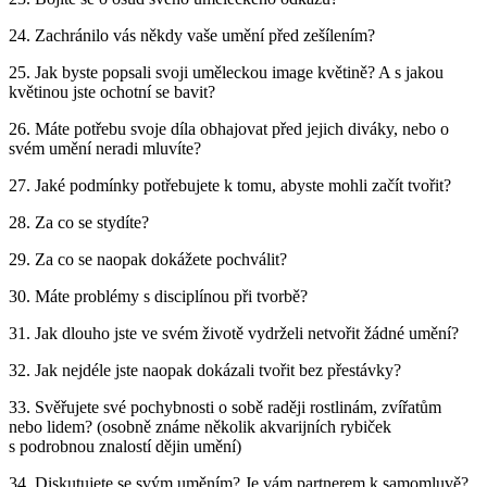
24. Zachránilo vás někdy vaše umění před zešílením?
25. Jak byste popsali svoji uměleckou image květině? A s jakou
květinou jste ochotní se bavit?
26. Máte potřebu svoje díla obhajovat před jejich diváky, nebo o
svém umění neradi mluvíte?
27. Jaké podmínky potřebujete k tomu, abyste mohli začít tvořit?
28. Za co se stydíte?
29. Za co se naopak dokážete pochválit?
30. Máte problémy s disciplínou při tvorbě?
31. Jak dlouho jste ve svém životě vydrželi netvořit žádné umění?
32. Jak nejdéle jste naopak dokázali tvořit bez přestávky?
33. Svěřujete své pochybnosti o sobě raději rostlinám, zvířatům
nebo lidem? (osobně známe několik akvarijních rybiček
s podrobnou znalostí dějin umění)
34. Diskutujete se svým uměním? Je vám partnerem k samomluvě?