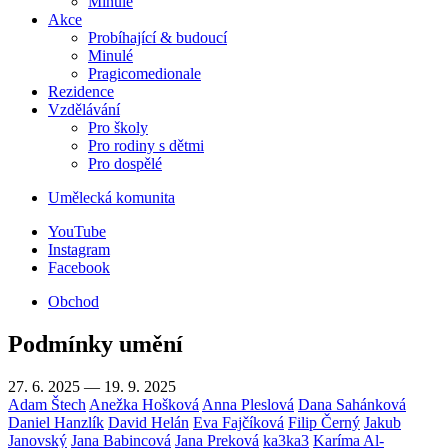
Minulé
Akce
Probíhající & budoucí
Minulé
Pragicomedionale
Rezidence
Vzdělávání
Pro školy
Pro rodiny s dětmi
Pro dospělé
Umělecká komunita
YouTube
Instagram
Facebook
Obchod
Podmínky umění
27. 6. 2025 — 19. 9. 2025
Adam Štech
Anežka Hošková
Anna Pleslová
Dana Sahánková
Daniel Hanzlík
David Helán
Eva Fajčíková
Filip Černý
Jakub
Janovský
Jana Babincová
Jana Preková
ka3ka3
Karíma Al-