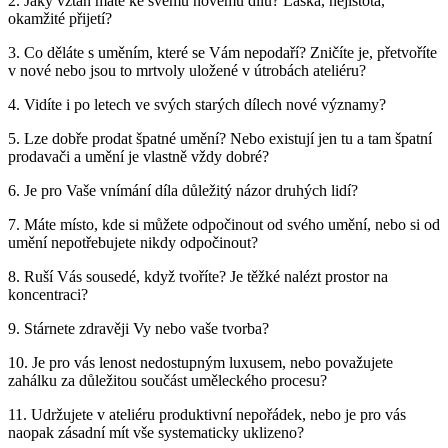
2. Jaký vztah máte ke svému novému dílu? Láska, nejistota,
okamžité přijetí?
3. Co děláte s uměním, které se Vám nepodaří? Zničíte je, přetvoříte
v nové nebo jsou to mrtvoly uložené v útrobách ateliéru?
4. Vidíte i po letech ve svých starých dílech nové významy?
5. Lze dobře prodat špatné umění? Nebo existují jen tu a tam špatní
prodavači a umění je vlastně vždy dobré?
6. Je pro Vaše vnímání díla důležitý názor druhých lidí?
7. Máte místo, kde si můžete odpočinout od svého umění, nebo si od
umění nepotřebujete nikdy odpočinout?
8. Ruší Vás sousedé, když tvoříte? Je těžké nalézt prostor na
koncentraci?
9. Stárnete zdravěji Vy nebo vaše tvorba?
10. Je pro vás lenost nedostupným luxusem, nebo považujete
zahálku za důležitou součást uměleckého procesu?
11. Udržujete v ateliéru produktivní nepořádek, nebo je pro vás
naopak zásadní mít vše systematicky uklizeno?