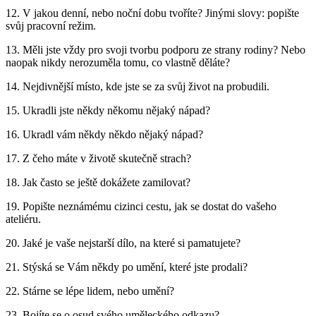
12. V jakou denní, nebo noční dobu tvoříte? Jinými slovy: popište
svůj pracovní režim.
13. Měli jste vždy pro svoji tvorbu podporu ze strany rodiny? Nebo
naopak nikdy nerozuměla tomu, co vlastně děláte?
14. Nejdivnější místo, kde jste se za svůj život na probudili.
15. Ukradli jste někdy někomu nějaký nápad?
16. Ukradl vám někdy někdo nějaký nápad?
17. Z čeho máte v životě skutečně strach?
18. Jak často se ještě dokážete zamilovat?
19. Popište neznámému cizinci cestu, jak se dostat do vašeho
ateliéru.
20. Jaké je vaše nejstarší dílo, na které si pamatujete?
21. Stýská se Vám někdy po umění, které jste prodali?
22. Stárne se lépe lidem, nebo umění?
23. Bojíte se o osud svého uměleckého odkazu?