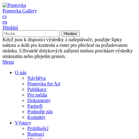
Pragovka Gallery
cs
en
Hledání
Když jsou k dispozici výsledky z našeptávače, použijte šipky
nahoru a dolů pro kontrolu a enter pro přechod na požadovanou
stránku. Uživatelé dotykových zařízení mohou procházet výsledky
stisknutím nebo přejetím prstem.
Menu
O nás
Návštěva
Pragovka for Art
Publikace
Pro média
Dokumenty
Partneři
Podpořte nás
Kontakty
Výstavy
Probíhající
Budoucí