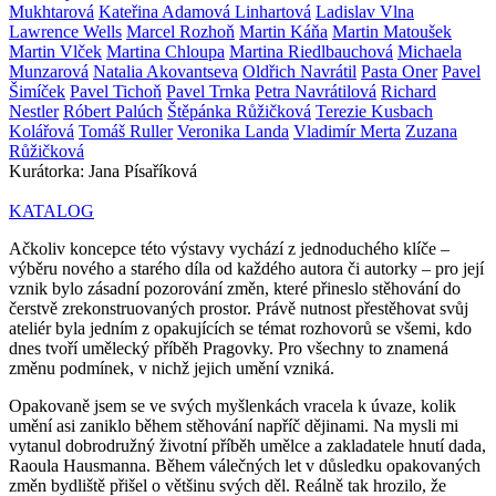
Mukhtarová
Kateřina Adamová Linhartová
Ladislav Vlna
Lawrence Wells
Marcel Rozhoň
Martin Káňa
Martin Matoušek
Martin Vlček
Martina Chloupa
Martina Riedlbauchová
Michaela
Munzarová
Natalia Akovantseva
Oldřich Navrátil
Pasta Oner
Pavel
Šimíček
Pavel Tichoň
Pavel Trnka
Petra Navrátilová
Richard
Nestler
Róbert Palúch
Štěpánka Růžičková
Terezie Kusbach
Kolářová
Tomáš Ruller
Veronika Landa
Vladimír Merta
Zuzana
Růžičková
Kurátorka:
Jana Písaříková
KATALOG
Ačkoliv koncepce této výstavy vychází z jednoduchého klíče –
výběru nového a starého díla od každého autora či autorky – pro její
vznik bylo zásadní pozorování změn, které přineslo stěhování do
čerstvě zrekonstruovaných prostor. Právě nutnost přestěhovat svůj
ateliér byla jedním z opakujících se témat rozhovorů se všemi, kdo
dnes tvoří umělecký příběh Pragovky. Pro všechny to znamená
změnu podmínek, v nichž jejich umění vzniká.
Opakovaně jsem se ve svých myšlenkách vracela k úvaze, kolik
umění asi zaniklo během stěhování napříč dějinami. Na mysli mi
vytanul dobrodružný životní příběh umělce a zakladatele hnutí dada,
Raoula Hausmanna. Během válečných let v důsledku opakovaných
změn bydliště přišel o většinu svých děl. Reálně tak hrozilo, že