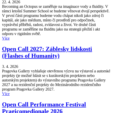
22. 4. 2026
Becoming an Octopus se zaměřuje na imaginace vody a fluidity. V
rámci letošní Summer School se budeme věnovat dvojí perspektivě.
V první části programu budeme vodu chápat nikoli jako zdroj či
kapitál, ale jako médium, místo či prostředí pro odpočinek,
vyprávění příběhů, radost, zvídavost a život. Ve druhé části
programu se zaměříme na fluiditu jako na strategii přežití i akt
odporu v rigidním světě.
Více
Open Call 2027: Záblesky lidskosti
(Flashes of Humanity)
3. 4. 2026
Pragovka Gallery vyhlašuje otevřenou výzvu na výstavní a autorské
projekty (je možné hlásit se s kurátorským projektem nebo
autorským projektem) do výstavního programu Pragovka Gallery
2027 a na rezidenční projekty do Mezinárodního rezidenčního
program Pragovka Gallery 2027.
Více
Open Call Performance Festival
Pragicomedionale 2026