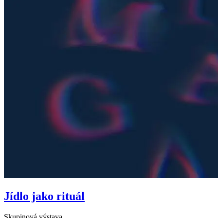
Jídlo jako rituál
Skupinová výstava