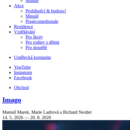
Minulé
Akce
Probíhající & budoucí
Minulé
Pragicomedionale
Rezidence
Vzdělávání
Pro školy
Pro rodiny s dětmi
Pro dospělé
Umělecká komunita
YouTube
Instagram
Facebook
Obchod
Imago
Matouš Marek
,
Marie Ladrová
a
Richard Nestler
14. 5. 2026 — 20. 8. 2026