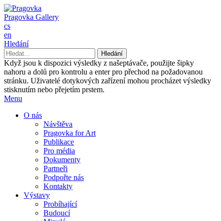
Pragovka Gallery
cs
en
Hledání
Když jsou k dispozici výsledky z našeptávače, použijte šipky
nahoru a dolů pro kontrolu a enter pro přechod na požadovanou
stránku. Uživatelé dotykových zařízení mohou procházet výsledky
stisknutím nebo přejetím prstem.
Menu
O nás
Návštěva
Pragovka for Art
Publikace
Pro média
Dokumenty
Partneři
Podpořte nás
Kontakty
Výstavy
Probíhající
Budoucí