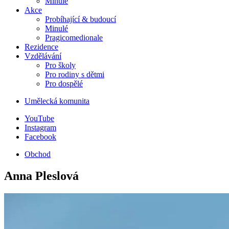
Minulé
Akce
Probíhající & budoucí
Minulé
Pragicomedionale
Rezidence
Vzdělávání
Pro školy
Pro rodiny s dětmi
Pro dospělé
Umělecká komunita
YouTube
Instagram
Facebook
Obchod
Anna Pleslová