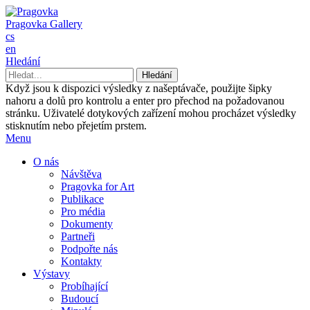
Pragovka Gallery
cs
en
Hledání
Když jsou k dispozici výsledky z našeptávače, použijte šipky
nahoru a dolů pro kontrolu a enter pro přechod na požadovanou
stránku. Uživatelé dotykových zařízení mohou procházet výsledky
stisknutím nebo přejetím prstem.
Menu
O nás
Návštěva
Pragovka for Art
Publikace
Pro média
Dokumenty
Partneři
Podpořte nás
Kontakty
Výstavy
Probíhající
Budoucí