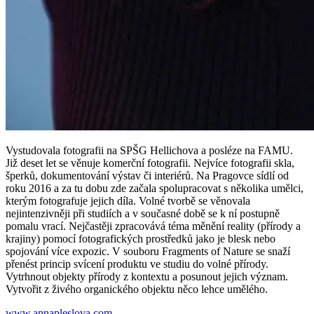
Vystudovala fotografii na SPŠG Hellichova a posléze na FAMU.
Již deset let se věnuje komerční fotografii. Nejvíce fotografii skla,
šperků, dokumentování výstav či interiérů. Na Pragovce sídlí od
roku 2016 a za tu dobu zde začala spolupracovat s několika umělci,
kterým fotografuje jejich díla. Volné tvorbě se věnovala
nejintenzivněji při studiích a v současné době se k ní postupně
pomalu vrací. Nejčastěji zpracovává téma měnění reality (přírody a
krajiny) pomocí fotografických prostředků jako je blesk nebo
spojování více expozic. V souboru Fragments of Nature se snaží
přenést princip svícení produktu ve studiu do volné přírody.
Vytrhnout objekty přírody z kontextu a posunout jejich význam.
Vytvořit z živého organického objektu něco lehce umělého.
www.annapleslova.com