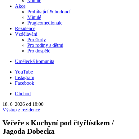
Minulé
Akce
Probíhající & budoucí
Minulé
Pragicomedionale
Rezidence
Vzdělávání
Pro školy
Pro rodiny s dětmi
Pro dospělé
Umělecká komunita
YouTube
Instagram
Facebook
Obchod
18. 6. 2026
od 18:00
Výstup z rezidence
Večeře s Kuchyní pod čtyřlístkem /
Jagoda Dobecka