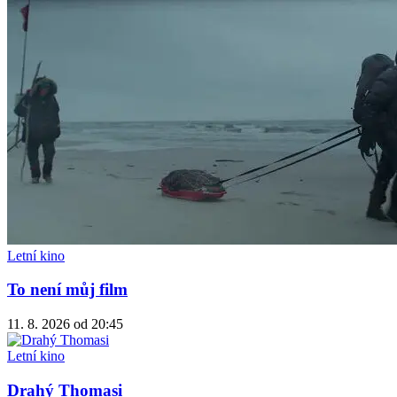
Letní kino
To není můj film
11. 8. 2026
od 20:45
Letní kino
Drahý Thomasi