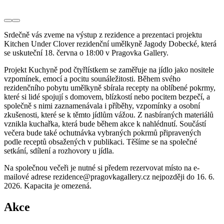
Srdečně vás zveme na výstup z rezidence a prezentaci projektu
Kitchen Under Clover rezidenční umělkyně Jagody Dobecké, která
se uskuteční 18. června o 18:00 v Pragovka Gallery.
Projekt Kuchyně pod čtyřlístkem se zaměřuje na jídlo jako nositele
vzpomínek, emocí a pocitu sounáležitosti. Během svého
rezidenčního pobytu umělkyně sbírala recepty na oblíbené pokrmy,
které si lidé spojují s domovem, blízkostí nebo pocitem bezpečí, a
společně s nimi zaznamenávala i příběhy, vzpomínky a osobní
zkušenosti, které se k těmto jídlům vážou. Z nasbíraných materiálů
vznikla kuchařka, která bude během akce k nahlédnutí. Součástí
večera bude také ochutnávka vybraných pokrmů připravených
podle receptů obsažených v publikaci. Těšíme se na společné
setkání, sdílení a rozhovory u jídla.
Na společnou večeři je nutné si předem rezervovat místo na e-
mailové adrese rezidence@pragovkagallery.cz nejpozději do 16. 6.
2026. Kapacita je omezená.
Akce