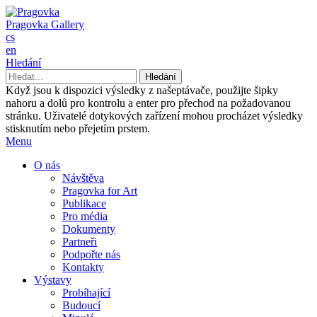
Pragovka Gallery
cs
en
Hledání
Když jsou k dispozici výsledky z našeptávače, použijte šipky
nahoru a dolů pro kontrolu a enter pro přechod na požadovanou
stránku. Uživatelé dotykových zařízení mohou procházet výsledky
stisknutím nebo přejetím prstem.
Menu
O nás
Návštěva
Pragovka for Art
Publikace
Pro média
Dokumenty
Partneři
Podpořte nás
Kontakty
Výstavy
Probíhající
Budoucí