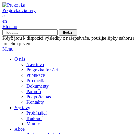
Pragovka Gallery
cs
en
Hledání
Když jsou k dispozici výsledky z našeptávače, použijte šipky nahoru
přejetím prstem.
Menu
O nás
Návštěva
Pragovka for Art
Publikace
Pro média
Dokumenty
Partneři
Podpořte nás
Kontakty
Výstavy
Probíhající
Budoucí
Minulé
Akce