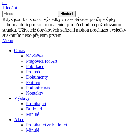
en
Hledání
Když jsou k dispozici výsledky z našeptávače, použijte šipky
nahoru a dolů pro kontrolu a enter pro přechod na požadovanou
stránku. Uživatelé dotykových zařízení mohou procházet výsledky
stisknutím nebo přejetím prstem.
Menu
O nás
Návštěva
Pragovka for Art
Publikace
Pro média
Dokumenty
Partneři
Podpořte nás
Kontakty
Výstavy
Probíhající
Budoucí
Minulé
Akce
Probíhající & budoucí
Minulé