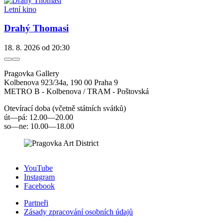
Letní kino
Drahý Thomasi
18. 8. 2026
od 20:30
Pragovka Gallery
Kolbenova 923/34a, 190 00 Praha 9
METRO B - Kolbenova / TRAM - Poštovská
Otevírací doba (včetně státních svátků)
út—pá: 12.00—20.00
so—ne: 10.00—18.00
YouTube
Instagram
Facebook
Partneři
Zásady zpracování osobních údajů