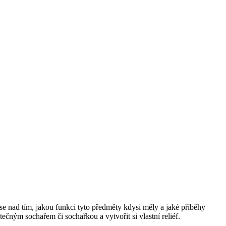
e nad tím, jakou funkci tyto předměty kdysi měly a jaké příběhy
tečným sochařem či sochařkou a vytvořit si vlastní reliéf.