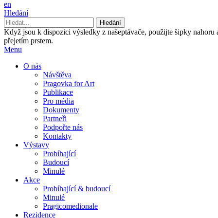
en
Hledání
Když jsou k dispozici výsledky z našeptávače, použijte šipky nahoru
přejetím prstem.
Menu
O nás
Návštěva
Pragovka for Art
Publikace
Pro média
Dokumenty
Partneři
Podpořte nás
Kontakty
Výstavy
Probíhající
Budoucí
Minulé
Akce
Probíhající & budoucí
Minulé
Pragicomedionale
Rezidence