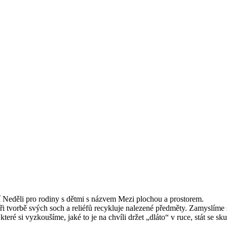
ní Neděli pro rodiny s dětmi s názvem Mezi plochou a prostorem.
tvorbě svých soch a reliéfů recykluje nalezené předměty. Zamyslíme s
ré si vyzkoušíme, jaké to je na chvíli držet „dláto“ v ruce, stát se sku