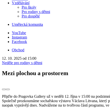
Vzdělávání
Pro školy
Pro rodiny s dětmi
Pro dospělé
Umělecká komunita
YouTube
Instagram
Facebook
Obchod
12. 10. 2025
od 15:00
Neděle pro rodiny s dětmi
Mezi plochou a prostorem
Přijďte do Pragovka Gallery už v neděli 12. října v 15:00 na podzim
Společně prozkoumáme sochařskou výstavu Václava Litvana, který při 
naopak vyprávějí dnes. Nadvážeme na to tvořivou částí programu, ve kte